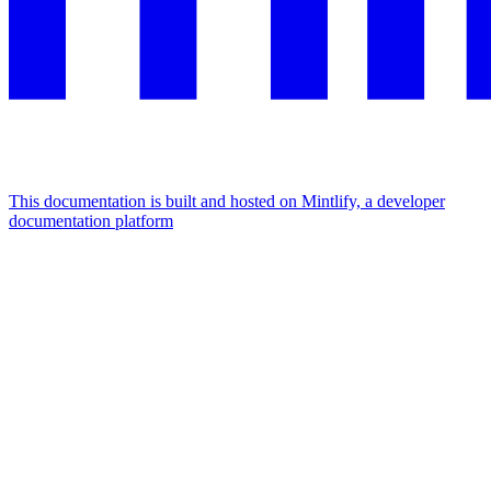
This documentation is built and hosted on Mintlify, a developer
documentation platform
Assistant
Responses
are
generated
using
AI
and
may
contain