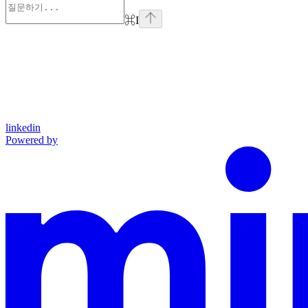
⌘
I
linkedin
Powered by