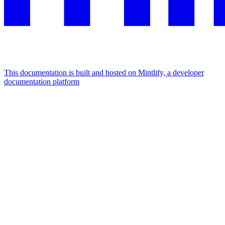
This documentation is built and hosted on Mintlify, a developer
documentation platform
Assistant
Responses
are
generated
using
AI
and
may
contain
mistakes.